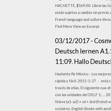
HACHETTE, $569.00. Librerías Gonv
están sujetos a cambio sin previo 
French language and culture throu
Find More View an Excerpt
03/12/2017 · Cosmo
Deutsch lernen A1.1 
11:09. Hallo Deuts
Hachette fle México - Los mejores
rápida y fácil. 2015-1-27 · está 
través de ellas. El siguiente cua-d
con las unidades del DELF 1: …
l'eleve (a1-a2) + cd + dvd (french e
scolaires. English Books with aes