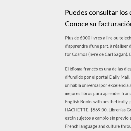
Puedes consultar l
Conoce su facturación
Plus de 6000 livres a lire ou telec
d'apprendre d'une part, à réaliser
for Cosmos (livre de Carl Sagan).
El idioma francés es una de las di
difundido por el portal Daily Mail
un habla universal por excelencia.
mejores libros para aprender fra
English Books with aesthetica
HACHETTE, $569.00. Librerías Gonv
están sujetos a cambio sin previo 
French language and culture throu