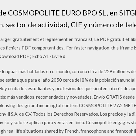
os de COSMOPOLITE EURO BPO SL, en SIT
, sector de actividad, CIF y número de tel
harger gratuitement et legalement en francais!, Le PDF gratuit et libre
 des fichiers PDF comportant des.. For faster navigation, this Iframe
 Download PDF ; Écho A1 -Livre d
ez lenguas más habladas en el mundo, con una cifra de 229 millones d
, se estima que para el año 2050 cerca del 8% de la población mundial
Hoy en día los estudiantes y profesionales que sienten interés de a
ncés: más vendidos, recomendados y novedades. Envío GRATIS desde 1
lly-pleasing design and meaningful content COSMOPOLITE 2 A2
ill S.A. de C.V. Todos los Derechos Reservados. Los precios y la di
aviso y solo se aplican para ventas en línea. Cosmopolite engages st
gh real life situations shared by French, francophone and francophi