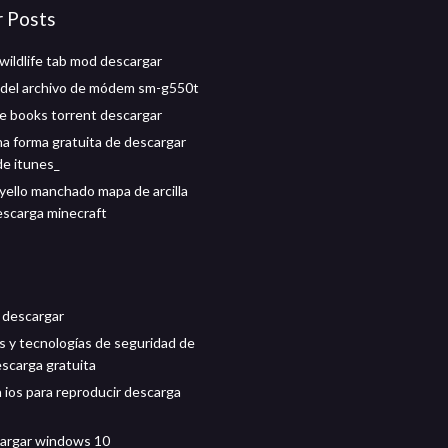
r Posts
wildlife tab mod descargar
del archivo de módem sm-g550t
e books torrent descargar
na forma gratuita de descargar
de itunes_
yello manchado mapa de arcilla
escarga minecraft
2 descargar
s y tecnologías de seguridad de
escarga gratuita
n ios para reproducir descarga
argar windows 10