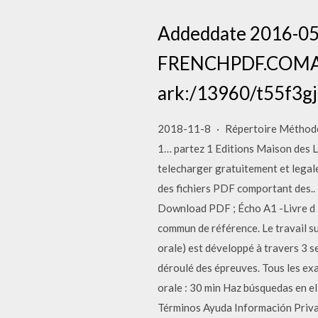
Addeddate 2016-05-
FRENCHPDF.COMAlte
ark:/13960/t55f3gj
2018-11-8 · Répertoire Méthodes
1… partez 1 Editions Maison des La
telecharger gratuitement et legalem
des fichiers PDF comportant des.. 
Download PDF ; Écho A1 -Livre d D
commun de référence. Le travail su
orale) est développé à travers 3 s
déroulé des épreuves. Tous les e
orale : 30 min Haz búsquedas en e
Términos Ayuda Información Priv