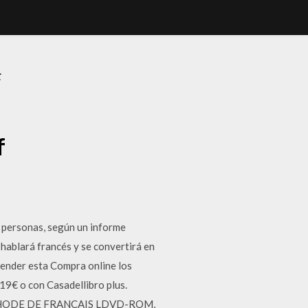
F
f
e personas, según un informe
 hablará francés y se convertirá en
prender esta Compra online los
9€ o con Casadellibro plus.
 METHODE DE FRANCAIS LDVD-ROM,