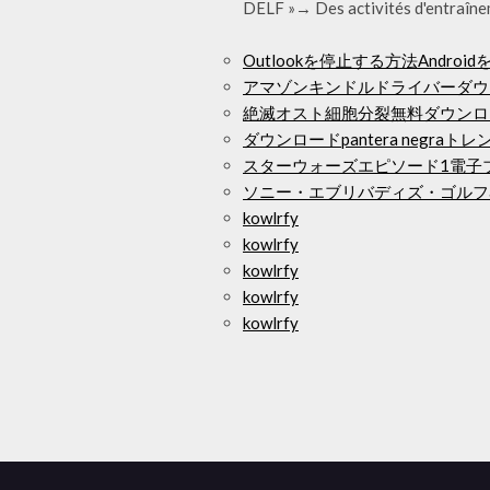
DELF »→ Des activités d'entraîneme
Outlookを停止する方法Andro
アマゾンキンドルドライバーダウ
絶滅オスト細胞分裂無料ダウンロ
ダウンロードpantera negraトレ
スターウォーズエピソード1電子
ソニー・エブリバディズ・ゴルフan
kowlrfy
kowlrfy
kowlrfy
kowlrfy
kowlrfy