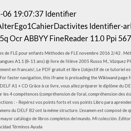
06 19:07:37 Identifier
rEgo1CahierDactivites Identifier-ar
5q Ocr ABBYY FineReader 11.0 Ppi 56
 de FLE pour enfants Méthodes de FLE novembre 2016 2/42 . Métho
ngues A1.1 (8-11 ans) @ livre de l’élève 2005 Russo M., Vázquez Plu
ent en francais!, Le PDF gratuit et libre L'objectif de ce tutoriel es
For faster navigation, this Iframe is preloading the Wikiwand page f
ELF A1 + CD Grâce à ce livre, vous allez préparer le diplôme du D
r les 4 compétences (compréhension de l'oral, compréhension des écr
ections : - Repérez vos points forts et vos points Libro para aprende
xamens du DELF B2 ont la même structure. L'examen est composé de 
l mayor catálogo de libros completos del mundo. Mi colección. Edito
acidad Términos Ayuda