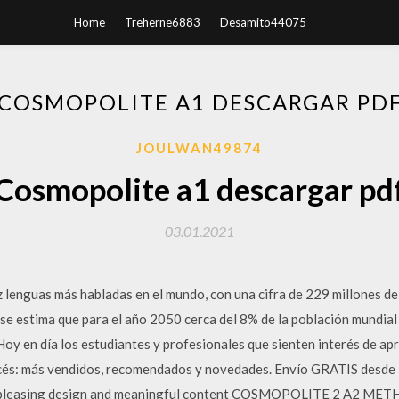
Home
Treherne6883
Desamito44075
COSMOPOLITE A1 DESCARGAR PD
JOULWAN49874
Cosmopolite a1 descargar pd
03.01.2021
ez lenguas más habladas en el mundo, con una cifra de 229 millones d
, se estima que para el año 2050 cerca del 8% de la población mundial
Hoy en día los estudiantes y profesionales que sienten interés de a
ncés: más vendidos, recomendados y novedades. Envío GRATIS desde 1
lly-pleasing design and meaningful content COSMOPOLITE 2 A2