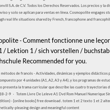
ill S.A. de C.V. Todos los Derechos Reservados. Los precios y la di
aviso y solo se aplican para ventas en línea. Cosmopolite engages st
gh real life situations shared by French, francophone and francophi
polite - Comment fonctionne une leçon 
/ Lektion 1 / sich vorstellen / buchstab
chschule Recommended for you.
 métodos de francés - Actividades, dinámicas y ejemplos didácticos 
compuesto por 4 unidades (A1, A2, A3 y A4), y los programas de est
ro presenta la trama curricular que describe las cuatro trayectorias 
 2018-2-9 · Totem Livre De Leleve A1 Dvd Rom Manuel Numerique
dition) - [online books] free download . totem 1 et 2 texto 1 et 2 alte
thetically-pleasing design and meaningful content