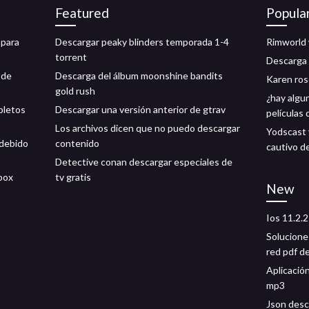
Featured
Popula
 para
Descargar peaky blinders temporada 1-4
Rimworld 
torrent
Descarga 
 de
Descarga del álbum moonshine bandits
Karen ros
gold rush
¿hay algu
pletos
Descargar una versión anterior de gtrav
películas 
Los archivos dicen que no puedo descargar
Yodscast 
 debido
contenido
cautivo d
Detective conan descargar especiales de
box
tv gratis
New
Ios 11.2.
Solucione
red pdf d
Aplicació
mp3
Json desc