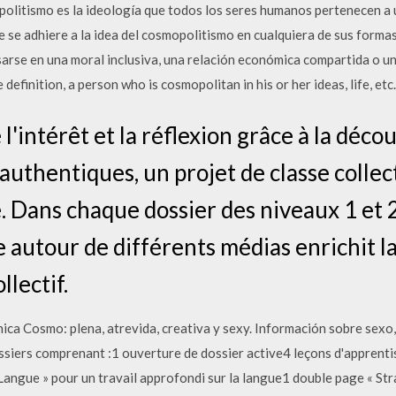
olitismo es la ideología que todos los seres humanos pertenecen a 
 se adhiere a la idea del cosmopolitismo en cualquiera de sus forma
rse en una moral inclusiva, una relación económica compartida o un
efinition, a person who is cosmopolitan in his or her ideas, life, etc.
l'intérêt et la réflexion grâce à la déco
authentiques, un projet de classe collect
. Dans chaque dossier des niveaux 1 et 2
e autour de différents médias enrichit l
llectif.
ica Cosmo: plena, atrevida, creativa y sexy. Información sobre sexo, 
ossiers comprenant :1 ouverture de dossier active4 leçons d'apprent
angue » pour un travail approfondi sur la langue1 double page « Str