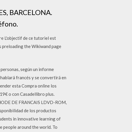
GES, BARCELONA.
éfono.
 L'objectif de ce tutoriel est
 is preloading the Wikiwand page
e personas, según un informe
 hablará francés y se convertirá en
prender esta Compra online los
9€ o con Casadellibro plus.
 METHODE DE FRANCAIS LDVD-ROM,
sponibilidad de los productos
udents in innovative learning of
le people around the world. To